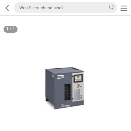
1
/
1