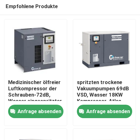
Empfohlene Produkte
Medizinischer ölfreier
spritzten trockene
Luftkompressor der
Vakuumpumpen 69dB
Schrauben-72dB,
VSD, Wasser 18KW
Startseite
Wasser eingespritzter
Kompressor-Atlas
Kompressor der
Copco AQ 18 ein
Anfrage absenden
Anfrage absenden
Schrauben-IP55
Produkte
Über uns