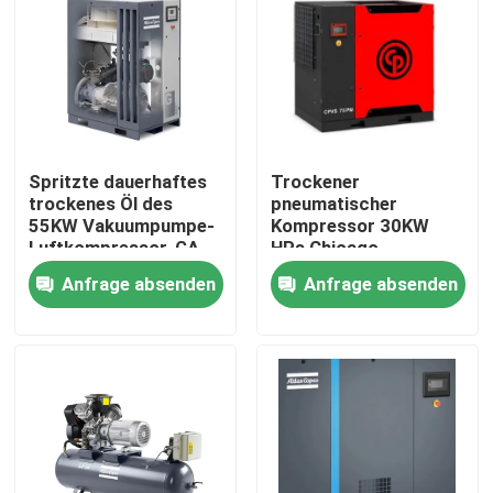
Fabrik Tour
Qualitätskontrolle
Spritzte dauerhaftes
Trockener
Kontakt
trockenes Öl des
pneumatischer
55KW Vakuumpumpe-
Kompressor 30KW
Luftkompressor-GA
HPs Chicago
55 ein
Vakuumpumpen
Referenzen
Anfrage absenden
Anfrage absenden
ISO9001 CPM40
Schraubenartiger Luftkompressor
Öl überschwemmter Luftkompressor
zentrifugaler Luftkompressor