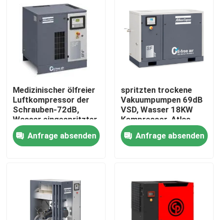
Medizinischer ölfreier
spritzten trockene
Luftkompressor der
Vakuumpumpen 69dB
Schrauben-72dB,
VSD, Wasser 18KW
Wasser eingespritzter
Kompressor-Atlas
Kompressor der
Copco AQ 18 ein
Anfrage absenden
Anfrage absenden
Schrauben-IP55
Startseite
Produkte
Über uns