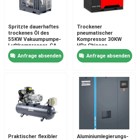
Fabrik Tour
Spritzte dauerhaftes
Trockener
trockenes Öl des
pneumatischer
Qualitätskontrolle
55KW Vakuumpumpe-
Kompressor 30KW
Luftkompressor-GA
HPs Chicago
55 ein
Vakuumpumpen
Anfrage absenden
Anfrage absenden
Kontakt
ISO9001 CPM40
Referenzen
Schraubenartiger Luftkompressor
Öl überschwemmter Luftkompressor
Praktischer flexibler
Aluminiumlegierungs-
zentrifugaler Luftkompressor