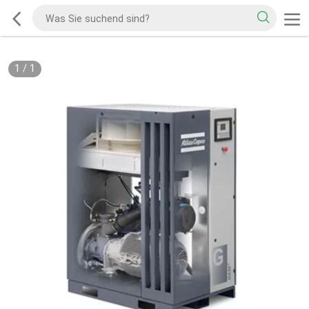
1
/
1