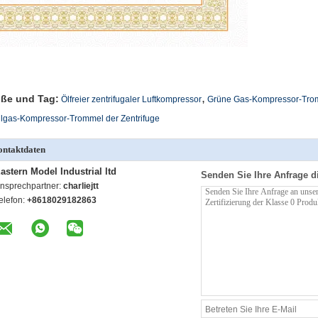
,
ße und Tag:
Ölfreier zentrifugaler Luftkompressor
Grüne Gas-Kompressor-Trom
lgas-Kompressor-Trommel der Zentrifuge
ntaktdaten
astern Model Industrial ltd
Senden Sie Ihre Anfrage d
nsprechpartner:
charliejtt
elefon:
+8618029182863