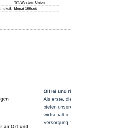
T/T, Western Union
higkeit:
Monat 100set/
Ölfrei und risikofrei
ugen
Als erste, die ISO 8573-1:2001 Klasse 0 
bieten unsere ölfreien Zentrifugalkompre
wirtschaftliche und zuverlässige Lösun
Versorgung mit Druckluft.Vielseitige K
r an Ort und