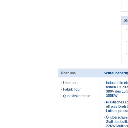
Me
Über uns
Schraubenarti
Über uns
Industrielle e
reihen E315i-
Fabrik Tour
380V des Luf
355KW
Qualitätskontrolle
Praktisches s
ölfreies Dreh
Luftkompress
Öl überschwem
Stall des Luf
22KW Multisc