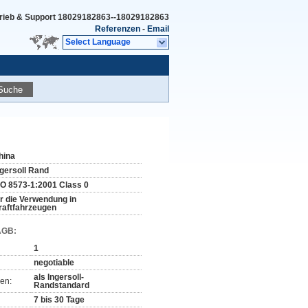
rieb & Support
18029182863--18029182863
Referenzen
-
Email
Select Language
Suche
hina
ngersoll Rand
SO 8573-1:2001 Class 0
ür die Verwendung in
raftfahrzeugen
AGB:
1
negotiable
als Ingersoll-
en:
Randstandard
7 bis 30 Tage