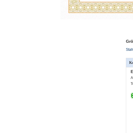
Grö
Stah
Ko
E
A
T