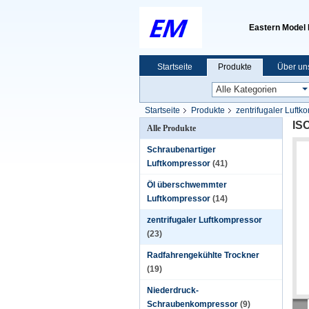
Eastern Model I
Startseite
Produkte
Über un
Startseite
Produkte
zentrifugaler Luftk
ISO
Alle Produkte
Schraubenartiger
Luftkompressor
(41)
Öl überschwemmter
Luftkompressor
(14)
zentrifugaler Luftkompressor
(23)
Radfahrengekühlte Trockner
(19)
Niederdruck-
Schraubenkompressor
(9)