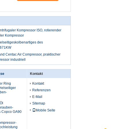
entrifugaler Kompressor ISO, rotierender
aler Kompressor
elseitigeskolbenartiges des
-671KW
nd Centac Air Compressor, praktischer
ssor industriell
äse
Kontakt
ler Ring
Kontakt
elseitiger
Referenzen
uben-
E-Mail
 Öl
Sitemap
chrauben-
Mobile Seite
s Copco GA90
kompressor-
ochleistung