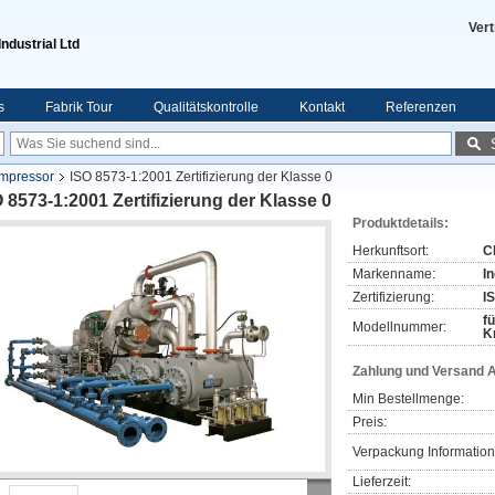
Vert
ndustrial Ltd
s
Fabrik Tour
Qualitätskontrolle
Kontakt
Referenzen
ompressor
ISO 8573-1:2001 Zertifizierung der Klasse 0
 8573-1:2001 Zertifizierung der Klasse 0
Produktdetails:
Herkunftsort:
C
Markenname:
I
Zertifizierung:
I
f
Modellnummer:
K
Zahlung und Versand 
Min Bestellmenge:
Preis:
Verpackung Information
Lieferzeit: