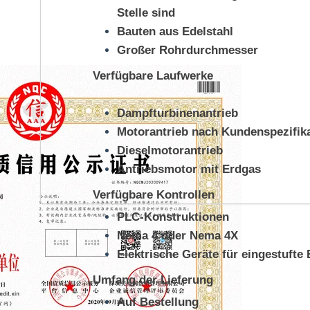
Stelle sind
Bauten aus Edelstahl
Großer Rohrdurchmesser
Verfügbare Laufwerke
Dampfturbinenantrieb
Motorantrieb nach Kundenspezifik
Dieselmotorantrieb
Antriebsmotor mit Erdgas
Verfügbare Kontrollen
PLC-Konstruktionen
Nema 4 oder Nema 4X
Elektrische Geräte für eingestufte
Umfang der Lieferung
Auf Bestellung