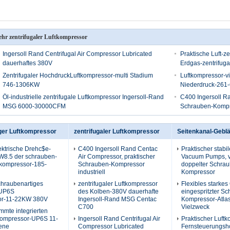
hr zentrifugaler Luftkompressor
Ingersoll Rand Centrifugal Air Compressor Lubricated
Praktische Luft-z
dauerhaftes 380V
Erdgas-zentrifug
Zentrifugaler HochdruckLuftkompressor-multi Stadium
Luftkompressor-vi
746-1306KW
Niederdruck-261
Öl-industrielle zentrifugale Luftkompressor Ingersoll-Rand
C400 Ingersoll Ra
MSG 6000-30000CFM
Schrauben-Kompre
ger Luftkompressor
zentrifugaler Luftkompressor
Seitenkanal-Gebl
lektrische Drehc$e-
C400 Ingersoll Rand Centac
Praktischer stabi
W8.5 der schrauben-
Air Compressor, praktischer
Vacuum Pumps, vi
tkompressor-185-
Schrauben-Kompressor
doppelter Schra
industriell
Kompressor
chraubenartiges
zentrifugaler Luftkompressor
Flexibles starkes
 UP6S
des Kolben-380V dauerhafte
eingespritzter S
or-11-22KW 380V
Ingersoll-Rand MSG Centac
Kompressor-Atla
C700
Vielzweck
mte integrierten
tkompressor-UP6S 11-
Ingersoll Rand Centrifugal Air
Praktischer Luft
ene
Compressor Lubricated
Fernsteuerungsh