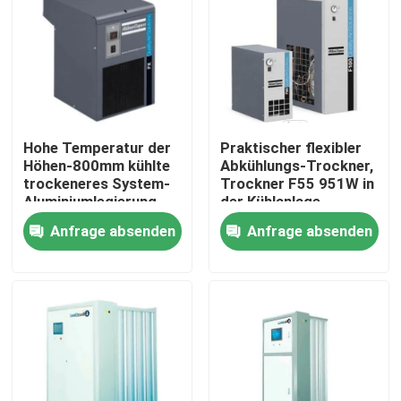
Fabrik Tour
Qualitätskontrolle
Hohe Temperatur der
Praktischer flexibler
Kontakt
Höhen-800mm kühlte
Abkühlungs-Trockner,
trockeneres System-
Trockner F55 951W in
Aluminiumlegierung
der Kühlanlage
360W
Referenzen
Anfrage absenden
Anfrage absenden
Schraubenartiger Luftkompressor
Öl überschwemmter Luftkompressor
zentrifugaler Luftkompressor