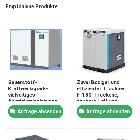
Empfohlene Produkte
Sauerstoff-
Zuverlässiger und
Kraftwerkspark-
effizienter Trockner
vielseitiges
F-180: Trockene,
Startseite
Aluminiumlegierungs-
saubere Luft und
Material 1000V VSD
Schutzprodukte
Anfrage absenden
Anfrage absenden
Produkte
Über uns