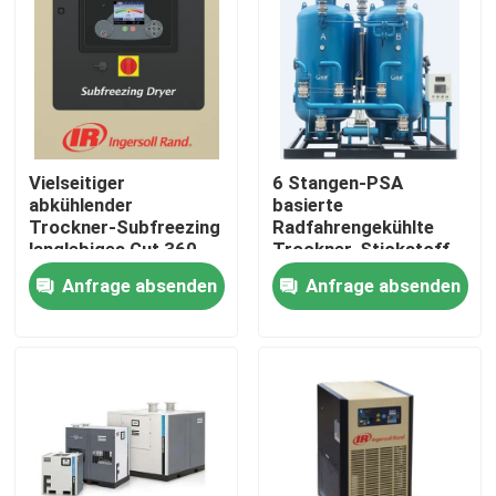
Produkte
Schraubenartiger Luftkompressor
Vielseitiger
6 Stangen-PSA
Öl überschwemmter Luftkompressor
abkühlender
basierte
Trockner-Subfreezing
Radfahrengekühlte
langlebiges Gut 360-
Trockner-Stickstoff-
420 m3/h
Betriebsaluminiumlegieru
zentrifugaler Luftkompressor
Anfrage absenden
Anfrage absenden
220V 50Hz
Radfahrengekühlte Trockner
Niederdruck-Schraubenkompressor
Drehvorsprungs-Gebläse