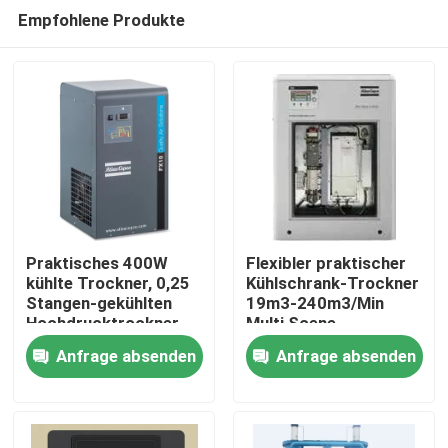
Empfohlene Produkte
Praktisches 400W
Flexibler praktischer
kühlte Trockner, 0,25
Kühlschrank-Trockner
Stangen-gekühlten
19m3-240m3/Min
Nach Hause
Hochdrucktrockner
Multi Scene
Anfrage absenden
Anfrage absenden
Über uns
Kontakte